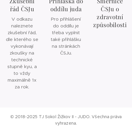
Zkušební
Přihláška do
Směrnice
řád ČSJu
oddílu juda
ČSJu o
zdravotní
V odkazu
Pro přihlášení
způsobilosti
naleznete
do oddílu je
zkušební řád,
třeba vyplnit
dle kterého se
také přihlášku
vykonávají
na stránkách
zkoušky na
ČSJu.
technické
stupně kyu, a
to vždy
maximálně 1x
za rok.
© 2018-2025 TJ Sokol Žižkov II - JUDO.
Všechna práva
vyhrazena.