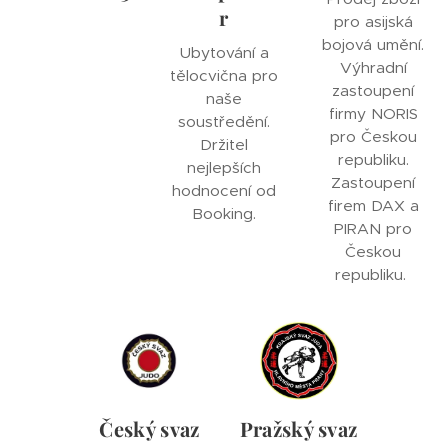
r
pro asijská
bojová umění.
Ubytování a
Výhradní
tělocvična pro
zastoupení
naše
firmy NORIS
soustředění.
pro Českou
Držitel
republiku.
nejlepších
Zastoupení
hodnocení od
firem DAX a
Booking.
PIRAN pro
Českou
republiku.
Český svaz
Pražský svaz