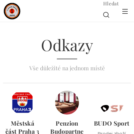
Hledat
Odkazy
Vše důležité na jednom místě
Městská
Penzion
BUDO Sport
část Praha 3
Budopartne
Prodej zboží