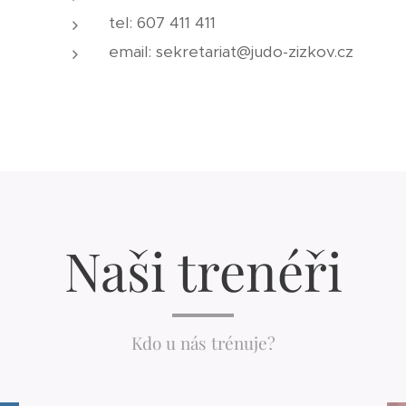
tel: 607 411 411
email: sekretariat@judo-zizkov.cz
Naši trenéři
Kdo u nás trénuje?