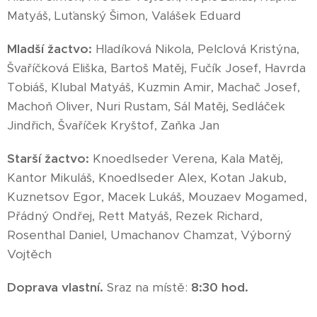
Matyáš, Luťanský Šimon, Valášek Eduard
Mladší žactvo:
Hladíková Nikola, Pelclová Kristýna,
Švaříčková Eliška, Bartoš Matěj, Fučík Josef, Havrda
Tobiáš, Klubal Matyáš, Kuzmin Amir, Machač Josef,
Machoň Oliver, Nuri Rustam, Sál Matěj, Sedláček
Jindřich, Švaříček Kryštof, Zaňka Jan
Starší žactvo:
Knoedlseder Verena,
Kala Matěj,
Kantor Mikuláš, Knoedlseder Alex, Kotan Jakub,
Kuznetsov Egor, Macek Lukáš, Mouzaev Mogamed,
Přádný Ondřej, Rett Matyáš, Rezek Richard,
Rosenthal Daniel, Umachanov Chamzat, Výborný
Vojtěch
Doprava vlastní.
Sraz na místě:
8:30 hod.