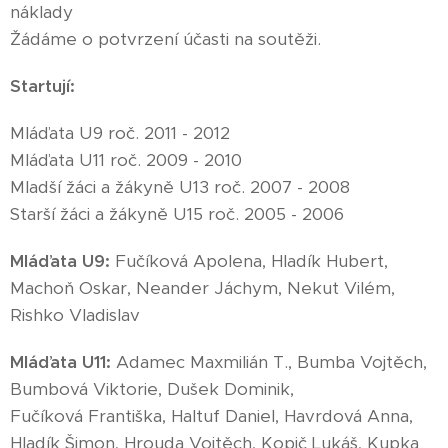
náklady
Žádáme o potvrzení účasti na soutěži.
Startují:
Mláďata U9 roč. 2011 - 2012
Mláďata U11 roč. 2009 - 2010
Mladší žáci a žákyně U13 roč. 2007 - 2008
Starší žáci a žákyně U15 roč. 2005 - 2006
Mláďata U9:
Fučíková Apolena, Hladík Hubert,
Machoň Oskar, Neander Jáchym, Nekut Vilém,
Rishko Vladislav
Mláďata U11:
Adamec Maxmilián T., Bumba Vojtěch,
Bumbová Viktorie, Dušek Dominik,
Fučíková Františka, Haltuf Daniel, Havrdová Anna,
Hladík Šimon, Hrouda Vojtěch, Kopič Lukáš, Kupka