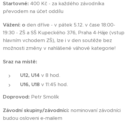
Startovné:
400 Kč - za každého závodníka
převodem na účet oddílu
Vážení: o
den dříve - v pátek 5.12. v čase 18:00-
19:30 - ZŠ a SŠ Kupeckého 376, Praha 4-Háje (vstup
hlavním vchodem ZŠ), lze i v den soutěže bez
možnosti změny v nahlášené váhové kategorie!
Sraz na místě:
U12, U14
v 8 hod.
U16, U18
v 11:45 hod.
Doprovod:
Petr Smolík
Závodní skupiny/závodníci:
nominovaní závodníci
budou osloveni e-mailem