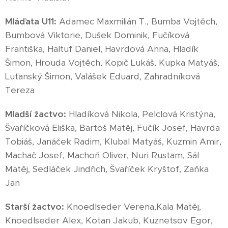
Mláďata U11:
Adamec Maxmilián T., Bumba Vojtěch,
Bumbová Viktorie, Dušek Dominik, Fučíková
Františka, Haltuf Daniel, Havrdová Anna, Hladík
Šimon, Hrouda Vojtěch, Kopič Lukáš, Kupka Matyáš,
Luťanský Šimon, Valášek Eduard, Zahradníková
Tereza
Mladší žactvo:
Hladíková Nikola, Pelclová Kristýna,
Švaříčková Eliška, Bartoš Matěj, Fučík Josef, Havrda
Tobiáš, Janáček Radim, Klubal Matyáš, Kuzmin Amir,
Machač Josef, Machoň Oliver, Nuri Rustam, Sál
Matěj, Sedláček Jindřich, Švaříček Kryštof, Zaňka
Jan
Starší žactvo:
Knoedlseder Verena,Kala Matěj,
Knoedlseder Alex, Kotan Jakub, Kuznetsov Egor,