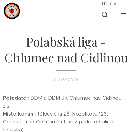
Hledat
Polabská liga -
Chlumec nad Cidlinou
20.03.2019
Pořadatel:
DDM a DDM JK Chlumec nad Cidlinou,
z.s.
Místo konání:
tělocvična ZŠ, Kozelkova 123,
Chlumec nad Cidlinou (vchod z parku od ulice
Pražská)