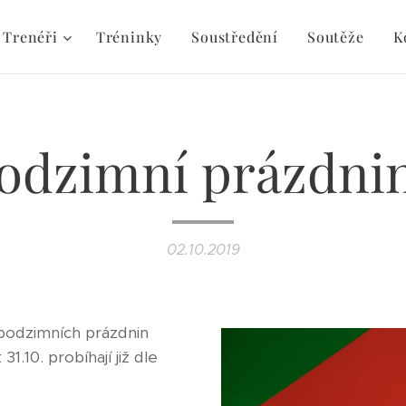
Trenéři
Tréninky
Soustředění
Soutěže
K
odzimní prázdni
02.10.2019
podzimních prázdnin
1.10. probíhají již dle