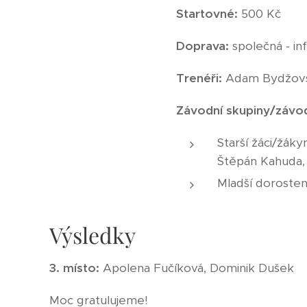
Startovné:
500 Kč
Doprava:
společná - i
Trenéři:
Adam Bydžovsk
Závodní skupiny/závod
Starší žáci/žák
Štěpán Kahuda,
Mladší dorosten
Výsledky
3. místo:
Apolena Fučíková, Dominik Dušek
Moc gratulujeme!