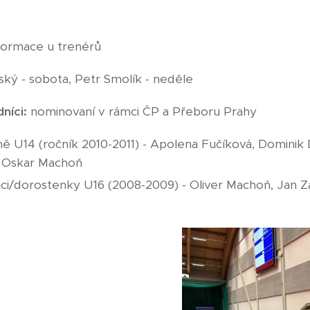
nformace u trenérů
ý - sobota, Petr Smolík - neděle
níci:
nominovaní v rámci ČP a Přeboru Prahy
yně U14 (ročník 2010-2011) - Apolena Fučíková, Dominik 
 Oskar Machoň
ci/dorostenky U16 (2008-2009) - Oliver Machoň, Jan 