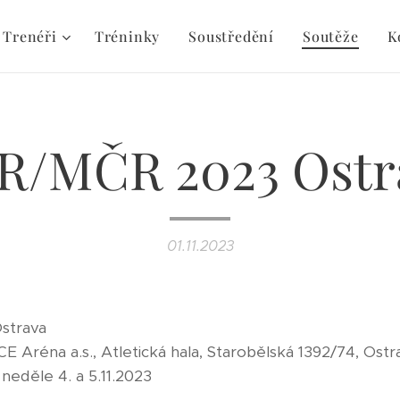
Trenéři
Tréninky
Soustředění
Soutěže
K
R/MČR 2023 Ostr
01.11.2023
Ostrava
 Aréna a.s., Atletická hala, Starobělská 1392/74, Ost
neděle 4. a 5.11.2023