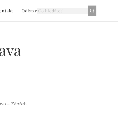
ontakt
Odkazy
ava
rava – Zábřeh