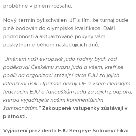
proběhne v plném rozsahu.
Nový termín byl schválen IJF s tím, že turnaj bude
plně bodován do olympijské kvalifikace. Další
podrobnosti a aktualizované pokyny vám
poskytneme během následujících dnů.
"Jménem naší evropské judo rodiny bych rád
poděkoval Českému svazu juda a všem, kteří se
podílí na organizaci stěžejní akce EJU za jejich
intenzivní úsilí. Upřímně děkuji IJF a všem členským
federacím EJU a fanouškům juda za jejich podporu,
kterou vyjadřujete našim kontinentálním
šampionátům."
Zakoupené vstupenky zůstávají v
platnosti.
Vyjádření prezidenta EJU Sergeye Soloveychika: