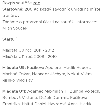
Rozpis soutěže
zde
.
Startovné:
200 Kč
každý závodník uhradí na místě
trenérovi.
Žádáme o potvrzení účasti na soutěži. Informace:
Milan Souček
Startují:
Mláďata U9 roč. 2011 - 2012
Mláďata U11 roč. 2009 - 2010
Mláďata U9:
Fučíková Apolena, Hladík Hubert,
Machoň Oskar, Neander Jáchym, Nekut Vilém,
Rishko Vladislav
Mláďata U11:
Adamec Maxmilián T., Bumba Vojtěch,
Bumbová Viktorie, Dušek Dominik, Fučíková
Františka, Haltuf Daniel, Havrdová Anna, Hladík