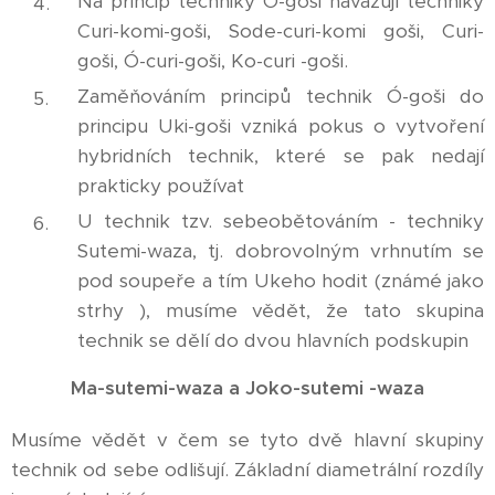
Na princip techniky Ó-goši navazují techniky
Curi-komi-goši, Sode-curi-komi goši, Curi-
goši, Ó-curi-goši, Ko-curi -goši.
Zaměňováním principů technik Ó-goši do
principu Uki-goši vzniká pokus o vytvoření
hybridních technik, které se pak nedají
prakticky používat
U technik tzv. sebeobětováním - techniky
Sutemi-waza, tj. dobrovolným vrhnutím se
pod soupeře a tím Ukeho hodit (známé jako
strhy ), musíme vědět, že tato skupina
technik se dělí do dvou hlavních podskupin
Ma-sutemi-waza a Joko-sutemi -waza
Musíme vědět v čem se tyto dvě hlavní skupiny
technik od sebe odlišují. Základní diametrální rozdíly