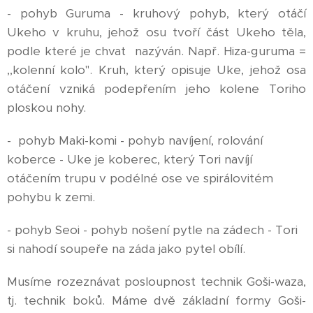
- pohyb Guruma - kruhový pohyb, který otáčí
Ukeho v kruhu, jehož osu tvoří část Ukeho těla,
podle které je chvat nazýván. Např. Hiza-guruma =
,,kolenní kolo". Kruh, který opisuje Uke, jehož osa
otáčení vzniká podepřením jeho kolene Toriho
ploskou nohy.
- pohyb Maki-komi - pohyb navíjení, rolování
koberce - Uke je koberec, který Tori navíjí
otáčením trupu v podélné ose ve spirálovitém
pohybu k zemi.
- pohyb Seoi - pohyb nošení pytle na zádech - Tori
si nahodí soupeře na záda jako pytel obílí.
Musíme rozeznávat posloupnost technik Goši-waza,
tj. technik boků. Máme dvě základní formy Goši-