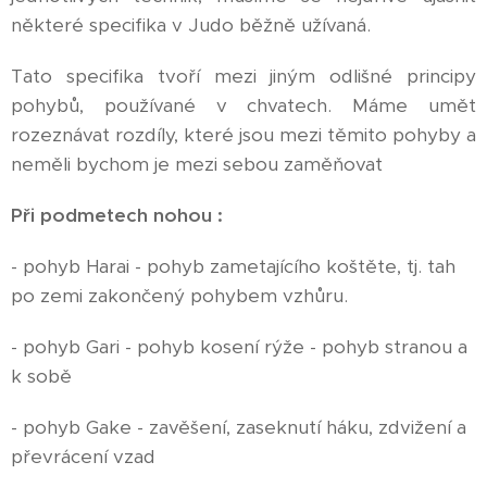
některé specifika v Judo běžně užívaná.
Tato specifika tvoří mezi jiným odlišné principy
pohybů, používané v chvatech. Máme umět
rozeznávat rozdíly, které jsou mezi těmito pohyby a
neměli bychom je mezi sebou zaměňovat
Při podmetech nohou :
- pohyb Harai - pohyb zametajícího koštěte, tj. tah
po zemi zakončený pohybem vzhůru.
- pohyb Gari - pohyb kosení rýže - pohyb stranou a
k sobě
- pohyb Gake - zavěšení, zaseknutí háku, zdvižení a
převrácení vzad