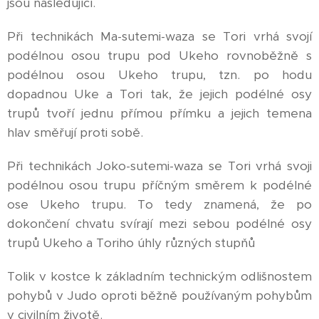
jsou následující.
Při technikách Ma-sutemi-waza se Tori vrhá svojí
podélnou osou trupu pod Ukeho rovnoběžně s
podélnou osou Ukeho trupu, tzn. po hodu
dopadnou Uke a Tori tak, že jejich podélné osy
trupů tvoří jednu přímou přímku a jejich temena
hlav směřují proti sobě.
Při technikách Joko-sutemi-waza se Tori vrhá svoji
podélnou osou trupu příčným směrem k podélné
ose Ukeho trupu. To tedy znamená, že po
dokončení chvatu svírají mezi sebou podélné osy
trupů Ukeho a Toriho úhly různých stupňů
Tolik v kostce k základním technickým odlišnostem
pohybů v Judo oproti běžně používaným pohybům
v civilním životě.