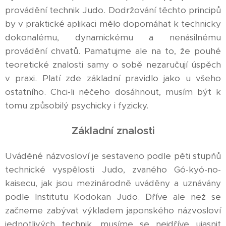
provádění technik Judo. Dodržování těchto principů
by v praktické aplikaci mělo dopomáhat k technicky
dokonalému, dynamickému a nenásilnému
provádění chvatů. Pamatujme ale na to, že pouhé
teoretické znalosti samy o sobě nezaručují úspěch
v praxi. Platí zde základní pravidlo jako u všeho
ostatního. Chci-li něčeho dosáhnout, musím být k
tomu způsobilý psychicky i fyzicky.
Základní znalosti
Uváděné názvosloví je sestaveno podle pěti stupňů
technické vyspělosti Judo, zvaného Gó-kyó-no-
kaisecu, jak jsou mezinárodně uváděny a uznávány
podle Institutu Kodokan Judo. Dříve ale než se
začneme zabývat výkladem japonského názvosloví
jednotlivých technik, musíme se nejdříve ujasnit