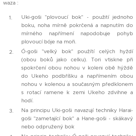
waza :
Uki-goši "plovoucí bok" - použití jednoho
boku, noha mírně pokrčená a napnutím do
mírného napřímení napodobuje pohyb
plovoucí bóje na moři.
Ó-goši "velký bok" použítí celých hyždí
(obou boků jako celku). Tori vtiskne při
spokrčení obou nohou v koleni obě hýždě
do Ukeho podbříšku a napřímením obou
nohou v kolenou a současným předklonem
s rotací ramene k zemi Ukeho zdvihne a
hodí.
Na principu Uki-goši navazují techniky Harai-
goši "zametající bok" a Hane-goši - skákavý
nebo odpružený bok